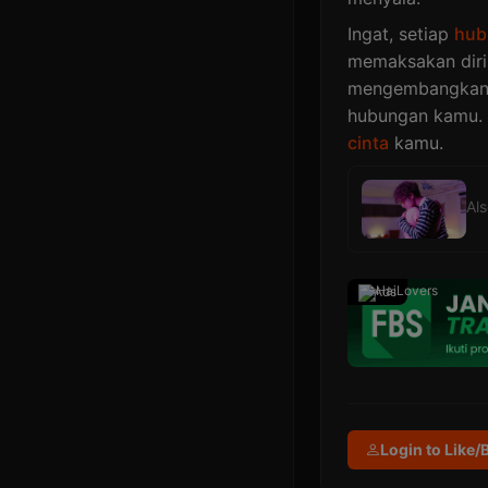
Ingat, setiap
hub
memaksakan diri 
mengembangkan a
hubungan kamu. 
cinta
kamu.
Al
Ads
Login to Like