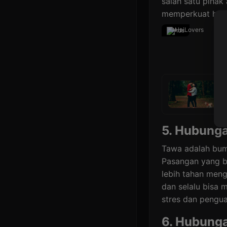
salah satu pihak
memperkuat hub
Ads
Al
5. Hubung
Tawa adalah bum
Pasangan yang 
lebih tahan meng
dan selalu bisa 
stres dan pengua
6. Hubung