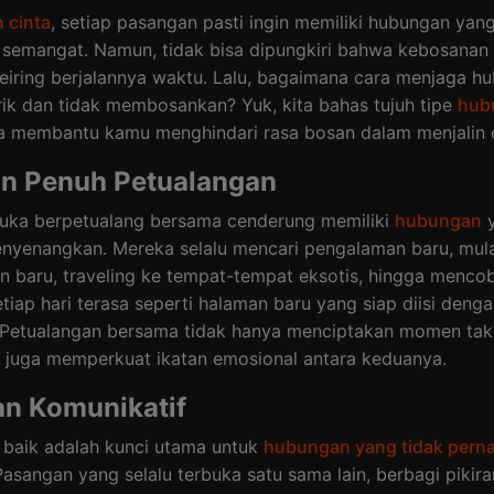
n cinta
, setiap pasangan pasti ingin memiliki hubungan yang
semangat. Namun, tidak bisa dipungkiri bahwa kebosanan 
eiring berjalannya waktu. Lalu, bagaimana cara menjaga h
ik dan tidak membosankan? Yuk, kita bahas tujuh tipe
hub
a membantu kamu menghindari rasa bosan dalam menjalin c
an Penuh Petualangan
uka berpetualang bersama cenderung memiliki
hubungan
y
nyenangkan. Mereka selalu mencari pengalaman baru, mula
 baru, traveling ke tempat-tempat eksotis, hingga menco
tiap hari terasa seperti halaman baru yang siap diisi deng
 Petualangan bersama tidak hanya menciptakan momen tak
i juga memperkuat ikatan emosional antara keduanya.
an Komunikatif
 baik adalah kunci utama untuk
hubungan yang tidak pern
Pasangan yang selalu terbuka satu sama lain, berbagi pikira