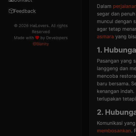
Dalam
perjalana
TOS
Feedback
segar dan penuh 
muncul dengan s
Rule
© 2026 HaiLovers. All rights
agar tetap menar
Reserved
Code of Ethics
asmara
yang bis
Made with
by Developers
@Bianity
Contributor
1. Hubung
Ads
Pasangan yang s
langgeng dan me
Premium
mencoba restoran
baru bersama. Se
Help
kenangan indah.
Information
terlupakan tetap
Cookies
2. Hubung
Komunikasi yang
DMCA
membosankan
. 
Refund