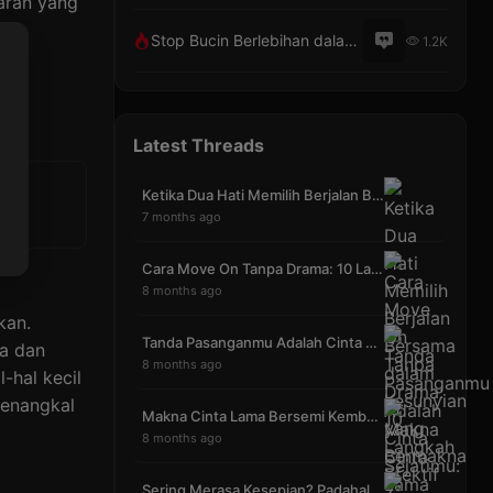
aran yang
Stop Bucin Berlebihan dalam Hubungan Asmara
1.2K
Latest Threads
Ketika Dua Hati Memilih Berjalan Bersama dalam Kes
7 months ago
Cara Move On Tanpa Drama: 10 Langkah Efektif yang
8 months ago
kan.
Tanda Pasanganmu Adalah Cinta Sejatimu: 7 Bukti ya
a dan
8 months ago
-hal kecil
penangkal
Makna Cinta Lama Bersemi Kembali (CLBK) Mengubah S
8 months ago
Sering Merasa Kesepian? Padahal Sudah Punya Pasang