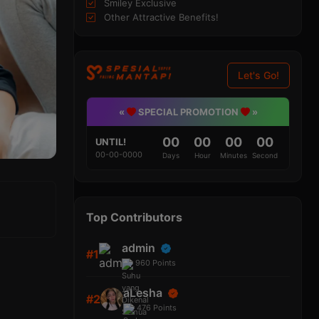
Smiley Exclusive
Other Attractive Benefits!
Let's Go!
«
SPECIAL PROMOTION
»
00
00
00
00
UNTIL!
00-00-0000
Days
Hour
Minutes
Second
Top Contributors
admin
#1
960
Points
aLesha
#2
476
Points