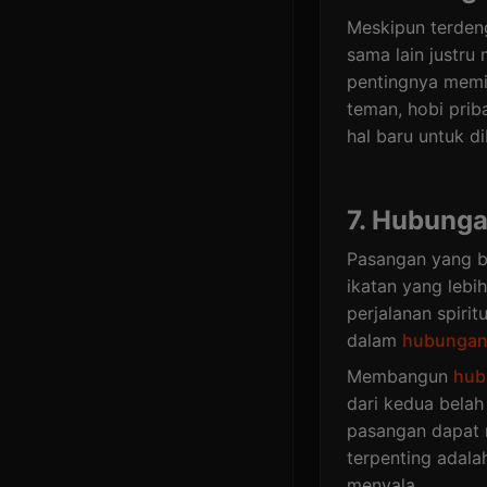
Meskipun terden
sama lain justru
pentingnya memil
teman, hobi prib
hal baru untuk d
7. Hubunga
Pasangan yang be
ikatan yang lebi
perjalanan spiri
dalam
hubunga
Membangun
hub
dari kedua bela
pasangan dapat 
terpenting adal
menyala.