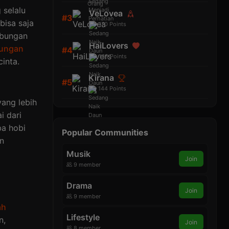
 selalu
VeLovea
#3
bisa saja
170
Points
ubungan
HaiLovers
ungan
#4
148
Points
inta.
Kirana
#5
144
Points
ang lebih
i dari
ba hobi
Popular Communities
an
Musik
Join
9 member
Drama
Join
9 member
ah
Lifestyle
n,
Join
8 member