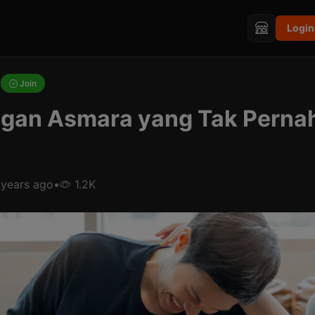
Login
r
Join
gan Asmara yang Tak Perna
 years ago
•
1.2K