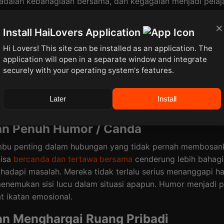
 adalah kebahagiaan bersama, dan kegagalan menjadi pelaj
ungan.
Install HaiLovers Application
Hi Lovers! This site can be installed as an application. The
application will open in a separate window and integrate
securely with your operating system's features.
so Read:
9 Tanda dan Tips Menghadapi Cinta yang Tak Terbalas
Later
Install
an Penuh Humor / Canda
bu penting dalam hubungan yang tidak pernah membosan
bisa
bercanda dan tertawa bersama
cenderung lebih bahagi
hadapi masalah. Mereka tidak terlalu serius menanggapi hal
menemukan sisi lucu dalam situasi apapun. Humor menjadi 
t ikatan emosional.
an Menghargai Ruang Pribadi