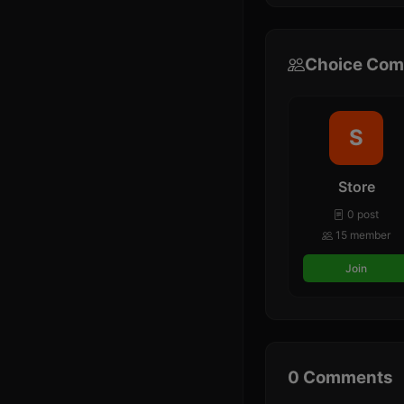
Choice Com
S
Store
0 post
15 member
Join
0 Comments