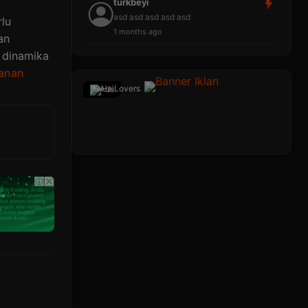
turkbeyi
asd asd asd asd asd
lu
1 months ago
an
 dinamika
lanan
Ads