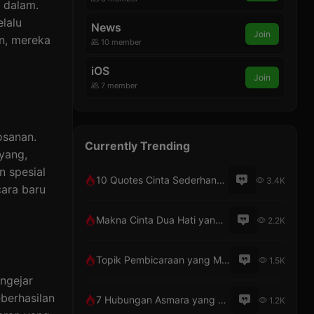
 dalam.
lalu
News
Join
n, mereka
10 member
iOS
Join
7 member
osanan.
Currently Trending
ayang,
n spesial
10 Quotes Cinta Sederhana Penuh Makna
3.4K
cara baru
Makna Cinta Dua Hati yang Berbeda
2.2K
Topik Pembicaraan yang Menarik dengan Pacar Lewat Telepon
1.5K
ngejar
eberhasilan
7 Hubungan Asmara yang Tak Pernah Bosan
1.2K