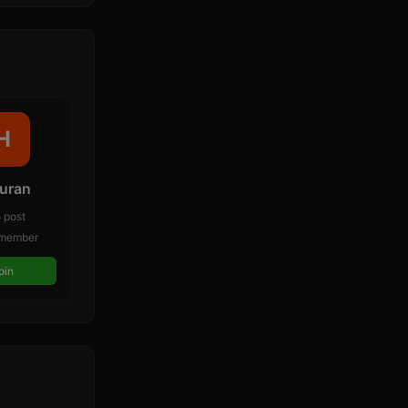
H
uran
 post
member
oin