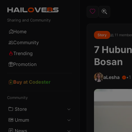
Sharing and Community
Home
Story
11 membe
Community
7 Hubun
Trending
Bosan
Promotion
aLesha
•
1
Buy at Codester
Community
Store
Umum
Android
News
Female