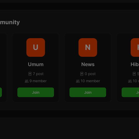
munity
U
N
Umum
News
Hib
7 post
0 post
5
9 member
10 member
10 
Join
Join
J