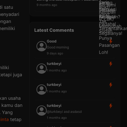
9 months ago
i satu
menyadari
dengan
emiliki
Latest Comments
Good
Good morning
9 days ago
turkbeyi
iliki
1 months ago
tetapi juga
turkbeyi
1 months ago
kan usaha
, kamu dan
turkbeyi
@turkbeyi asd asdasd
. Yang
1 months ago
cinta
tetap