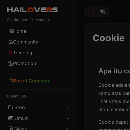
Sharing and Community
Home
Cookie
Community
Trending
Promotion
Apa itu c
Buy at Codester
Cookie adalah
kamu atas per
Community
lihat untuk me
Store
atau membuat
Umum
Android
Cookie dapat 
News
Female