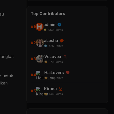
Top Contributors
au
admin
#1
960
Points
aLesha
#2
476
Points
rangkat
VeLovea
#3
170
Points
HaiLovers
#4
n untuk
148
Points
dkan
Kirana
#5
144
Points