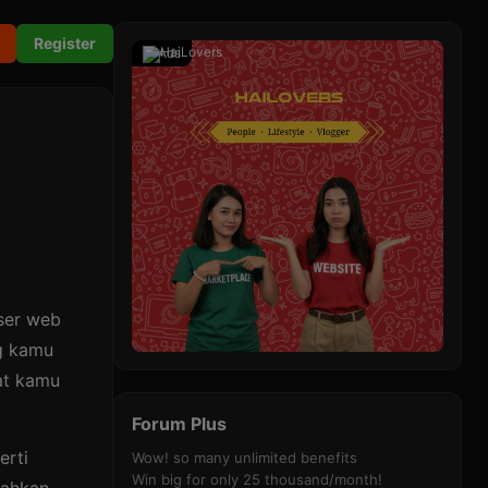
Register
Ads
wser web
ng kamu
yat kamu
Forum Plus
erti
Wow! so many unlimited benefits
Win big for only 25 thousand/month!