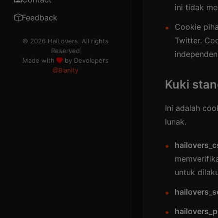
ini tidak m
TOS
Feedback
Cookie piha
Rule
Twitter. Co
© 2026 HaiLovers. All rights
Reserved
independen,
Code of Ethics
Made with
by Developers
@Bianity
Contributor
Kuki sta
Ads
Ini adalah co
Premium
lunak.
Help
hailovers_c
Information
memverifika
untuk dilak
Cookies
hailovers_s
DMCA
hailovers_
Refund