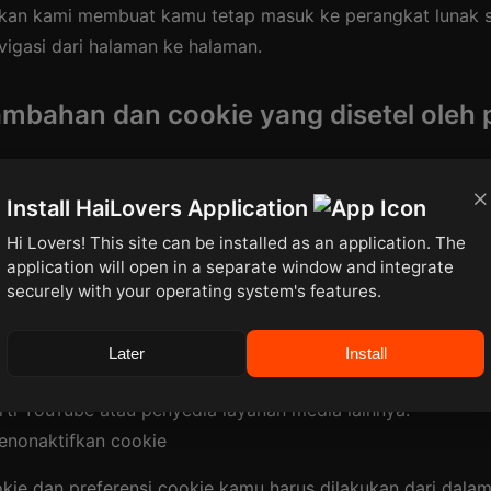
an kami membuat kamu tetap masuk ke perangkat lunak 
igasi dari halaman ke halaman.
ambahan dan cookie yang disetel oleh 
Install HaiLovers Application
an dapat diatur selama penggunaan situs untuk menginga
 tindakan tertentu sedang dilakukan, atau mengingat prefe
Hi Lovers! This site can be installed as an application. The
application will open in a separate window and integrate
securely with your operating system's features.
apat diatur oleh penyedia layanan pihak ketiga yang dapat
formasi seperti melacak secara anonim pengguna mana y
Later
Install
itus, atau disetel oleh konten yang disematkan ke beberap
rti YouTube atau penyedia layanan media lainnya.
nonaktifkan cookie
kie dan preferensi cookie kamu harus dilakukan dari dala