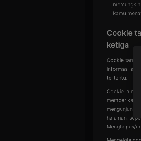
memungkink
kamu menav
Cookie t
ketiga
Cookie tambah
informasi saat
tertentu.
Cookie lain d
memberikan in
mengunjungi s
halaman, sepe
Menghapus/me
Mengelola coo