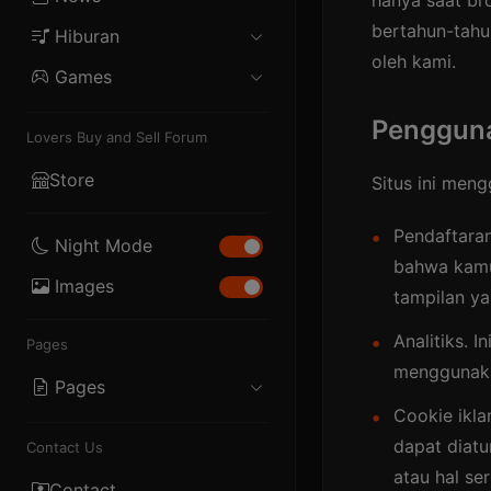
hanya saat br
Blogger
bertahun-tahun
Hiburan
Politik
Internet
iOS
oleh kami.
Games
Musik
Ekonomi
Story
PHP
Mobile
Pengguna
Film
Olahraga
Lifestyle
Lovers Buy and Sell Forum
Skrip
PC
Drama
Teknologi
Store
Situs ini men
Template
Console
Pendaftaran
Night Mode
bahwa kamu
Images
tampilan y
Analitiks.
Pages
menggunaka
Pages
Cookie ikla
About
dapat diatu
Contact Us
atau hal ser
Privacy
Contact