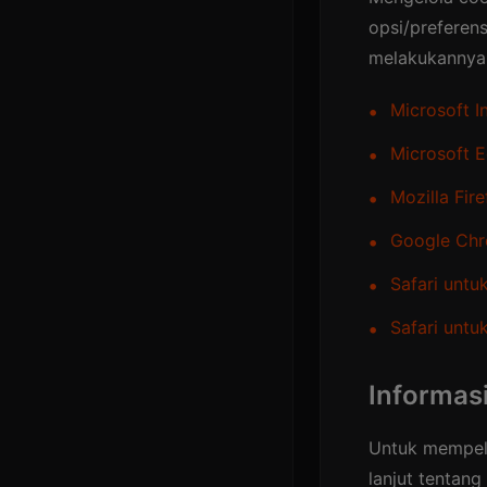
opsi/preferen
melakukannya 
Microsoft I
Microsoft 
Mozilla Fir
Google Ch
Safari unt
Safari untu
Informas
Untuk mempela
lanjut tentang