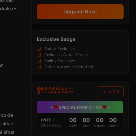
bahkan
 diakses
Upgrade Now!
Exclusive Badge
Badge Exclusive
Exclusive Avatar Frame
Smiley Exclusive
an
Other Attractive Benefits!
Let's Go!
«
SPECIAL PROMOTION
»
cookie
00
00
00
00
UNTIL!
 iklan
00-00-0000
Days
Hour
Minutes
Second
i situs