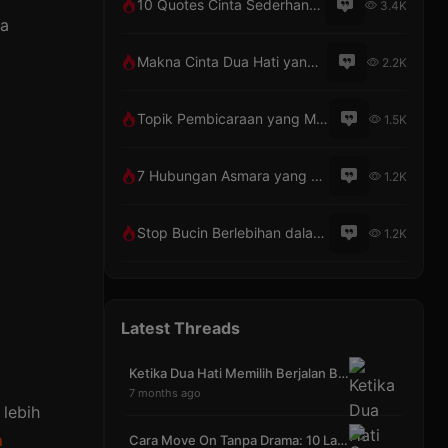
10 Quotes Cinta Sederhana Penuh Makna
3.4K
ra
Makna Cinta Dua Hati yang Berbeda
2.2K
Topik Pembicaraan yang Menarik dengan Pacar Lewat Telepon
1.5K
7 Hubungan Asmara yang Tak Pernah Bosan
1.2K
Stop Bucin Berlebihan dalam Hubungan Asmara
1.2K
Latest Threads
Ketika Dua Hati Memilih Berjalan Bersama dalam Kes
7 months ago
 lebih
n
Cara Move On Tanpa Drama: 10 Langkah Efektif yang