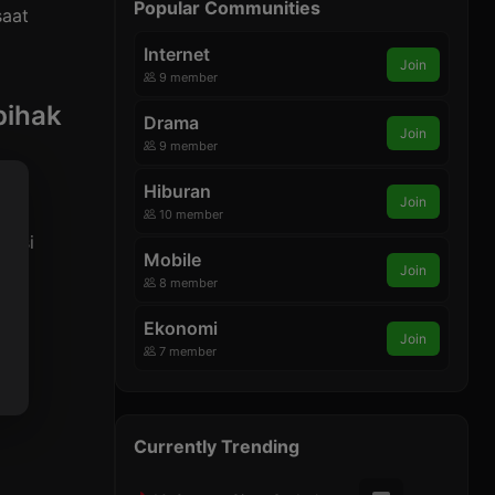
Popular Communities
saat
Internet
Join
9 member
pihak
Drama
Join
9 member
Hiburan
Join
t
10 member
rensi
Mobile
Join
8 member
Ekonomi
Join
ang
7 member
a
Currently Trending
m